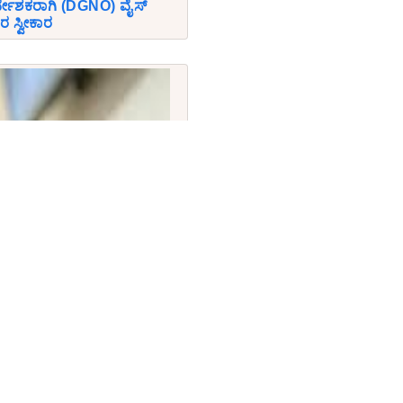
ೇಶಕರಾಗಿ (DGNO) ವೈಸ್
ರ ಸ್ವೀಕಾರ