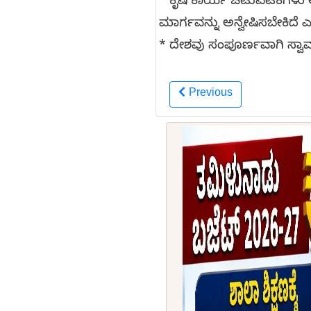
* ಕೃಷಿ ಕಾರ್ಯ ಚಟುವಟಿಕೆಗಳು
ಮಾರ್ಗವನ್ನು ಅನ್ವೇಷಿಸಬೇಕಿದೆ 
* ದೇಶವು ಸಂಪೂರ್ಣವಾಗಿ ಸ್ವಾ
Previous