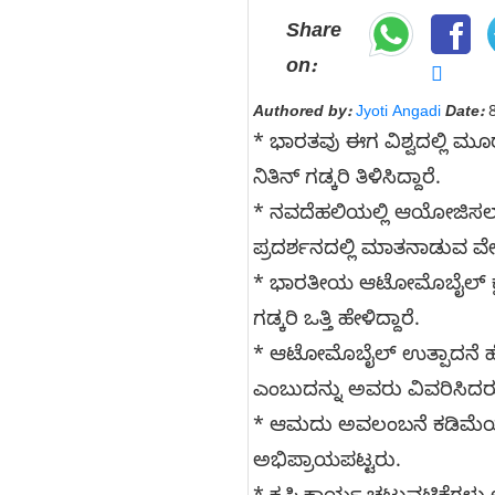
Share
on:
Authored by:
Jyoti Angadi
Date:
8
* ಭಾರತವು ಈಗ ವಿಶ್ವದಲ್ಲಿ ಮೂರನ
ನಿತಿನ್ ಗಡ್ಕರಿ ತಿಳಿಸಿದ್ದಾರೆ.
* ನವದೆಹಲಿಯಲ್ಲಿ ಆಯೋಜಿಸಲಾದ
ಪ್ರದರ್ಶನದಲ್ಲಿ ಮಾತನಾಡುವ ವ
* ಭಾರತೀಯ ಆಟೋಮೊಬೈಲ್ ಕ್ಷೇತ್ರ
ಗಡ್ಕರಿ ಒತ್ತಿ ಹೇಳಿದ್ದಾರೆ.
* ಆಟೋಮೊಬೈಲ್ ಉತ್ಪಾದನೆ ಹೆಚ್
ಎಂಬುದನ್ನು ಅವರು ವಿವರಿಸಿದರ
* ಆಮದು ಅವಲಂಬನೆ ಕಡಿಮೆಯಾಗಬ
ಅಭಿಪ್ರಾಯಪಟ್ಟರು.