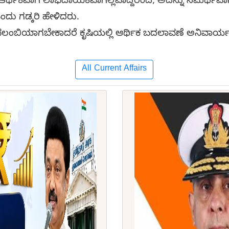
 ಆರ್ಥಿಕವಾಗಿ ಲಾಭದಾಯಕವಾಗಿಲ್ಲವಾದ್ದರಿಂದ, ಅದನ್ನು ಸಮರ್ಥ
ಎಂದು ಗಡ್ಕರಿ ಹೇಳಿದರು.
ವಲಂಬಿಯಾಗಬೇಕಾದರೆ ಕೃಷಿಯಲ್ಲಿ ಆರ್ಥಿಕ ಬದಲಾವಣೆ ಅನಿವಾರ್ಯ
All Current Affairs