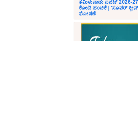
ತಮಿಳುನಾಡು ಬಜೆಟ್ 2026-27: ಶ
ಕೋಟಿ ಹಂಚಿಕೆ | 'ಸೂಪರ್ ಕ್ಲೀ
ಘೋಷಣೆ