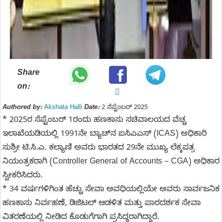
Share
on:
Authored by:
Akshata Halli
Date:
2 ಸೆಪ್ಟೆಂಬರ್ 2025
* 2025ರ ಸೆಪ್ಟೆಂಬರ್ 1ರಂದು ಹಣಕಾಸು ಸಚಿವಾಲಯದ ವೆಚ್ಚ
ಇಲಾಖೆಯಡಿಯಲ್ಲಿ 1991ನೇ ಬ್ಯಾಚ್‌ನ ಐಸಿಎಎಸ್‌ (ICAS) ಅಧಿಕಾರಿ
ಸುಶ್ರೀ ಟಿ.ಸಿ.ಎ. ಕಲ್ಯಾಣಿ ಅವರು ಭಾರತದ 29ನೇ ಮುಖ್ಯ ಲೆಕ್ಕಪತ್ರ
ನಿಯಂತ್ರಕರಾಗಿ (Controller General of Accounts – CGA) ಅಧಿಕಾರ
ಸ್ವೀಕರಿಸಿದರು.
* 34 ವರ್ಷಗಳಿಗಿಂತ ಹೆಚ್ಚು ಸೇವಾ ಅವಧಿಯಲ್ಲಿಯೇ ಅವರು ಸಾರ್ವಜನಿಕ
ಹಣಕಾಸು ನಿರ್ವಹಣೆ, ಡಿಜಿಟಲ್ ಆಡಳಿತ ಮತ್ತು ಪಾರದರ್ಶಕ ಸೇವಾ
ವಿತರಣೆಯಲ್ಲಿ ನೀಡಿದ ಕೊಡುಗೆಗಾಗಿ ಪ್ರಸಿದ್ಧರಾಗಿದ್ದಾರೆ.