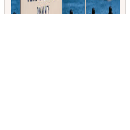
ಮ್ಯಾಸಚೂಸೆಟ್ಸ್ ಮತ್ತು ಬೋಸ್ಟನ್‌ನಲ್ಲಿ ಆಗಸ್ಟ್ 15 'ಇಂಡಿಯಾ ಡೇ'
ಆಗಿ ಘೋಷಣೆ