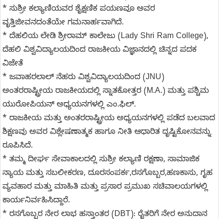
* ಸುಶ್ರೀ ಕಲ್ಯಾಣಿಯವರ ಶೈಕ್ಷಣಿಕ ಪಯಣವೂ ಅವರ
ವೃತ್ತಿಜೀವನದಂತೆಯೇ ಗಮನಾರ್ಹವಾಗಿದೆ.
* ದೆಹಲಿಯ ಲೇಡಿ ಶ್ರೀರಾಮ್ ಕಾಲೇಜು (Lady Shri Ram College),
ದೆಹಲಿ ವಿಶ್ವವಿದ್ಯಾಲಯದಿಂದ ರಾಜಕೀಯ ವಿಜ್ಞಾನದಲ್ಲಿ ಚಿನ್ನದ ಪದಕ
ವಿಜೇತೆ
* ಜವಾಹರಲಾಲ್ ನೆಹರು ವಿಶ್ವವಿದ್ಯಾಲಯದಿಂದ (JNU)
ಅಂತರರಾಷ್ಟ್ರೀಯ ರಾಜಕೀಯದಲ್ಲಿ ಸ್ನಾತಕೋತ್ತರ (M.A.) ಮತ್ತು ಪಶ್ಚಿಮ
ಯುರೋಪಿಯನ್ ಅಧ್ಯಯನಗಳಲ್ಲಿ ಎಂ.ಫಿಲ್.
* ರಾಜಕೀಯ ಮತ್ತು ಅಂತರರಾಷ್ಟ್ರೀಯ ಅಧ್ಯಯನಗಳಲ್ಲಿ ಪಡೆದ ಬಲವಾದ
ಶಿಕ್ಷಣವು ಅವರ ವಿಶ್ಲೇಷಣಾತ್ಮಕ ಹಾಗೂ ನೀತಿ ಆಧಾರಿತ ದೃಷ್ಟಿಕೋನವನ್ನು
ರೂಪಿಸಿದೆ.
* ತಮ್ಮ ದೀರ್ಘ ಸೇವಾಕಾಲದಲ್ಲಿ ಸುಶ್ರೀ ಕಲ್ಯಾಣಿ ರಕ್ಷಣಾ, ಸಾಮಾಜಿಕ
ನ್ಯಾಯ ಮತ್ತು ಸಬಲೀಕರಣ, ದೂರಸಂಪರ್ಕ,ರಸಗೊಬ್ಬರ,ಹಣಕಾಸು, ಗೃಹ
ವ್ಯವಹಾರ ಮತ್ತು ಮಾಹಿತಿ ಮತ್ತು ಪ್ರಸಾರ ಪ್ರಮುಖ ಸಚಿವಾಲಯಗಳಲ್ಲಿ
ಕಾರ್ಯನಿರ್ವಹಿಸಿದ್ದಾರೆ.
* ರಸಗೊಬ್ಬರ ನೇರ ಲಾಭ ಹಸ್ತಾಂತರ (DBT): ರೈತರಿಗೆ ನೇರ ಅನುದಾನ