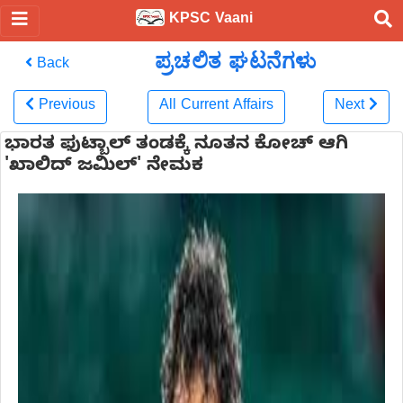
KPSC Vaani
ಪ್ರಚಲಿತ ಘಟನೆಗಳು
Back
Previous
All Current Affairs
Next
ಭಾರತ ಫುಟ್ಬಾಲ್‌ ತಂಡಕ್ಕೆ ನೂತನ ಕೋಚ್ ಆಗಿ
'ಖಾಲಿದ್ ಜಮಿಲ್' ನೇಮಕ