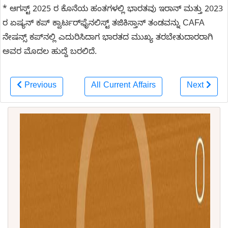
* ಆಗಸ್ಟ್ 2025 ರ ಕೊನೆಯ ಹಂತಗಳಲ್ಲಿ ಭಾರತವು ಇರಾನ್ ಮತ್ತು 2023
ರ ಏಷ್ಯನ್ ಕಪ್ ಕ್ವಾರ್ಟರ್‌ಫೈನಲಿಸ್ಟ್ ತಜಿಕಿಸ್ತಾನ್ ತಂಡವನ್ನು CAFA
ನೇಷನ್ಸ್ ಕಪ್‌ನಲ್ಲಿ ಎದುರಿಸಿದಾಗ ಭಾರತದ ಮುಖ್ಯ ತರಬೇತುದಾರರಾಗಿ
ಅವರ ಮೊದಲ ಹುದ್ದೆ ಬರಲಿದೆ.
Previous
All Current Affairs
Next