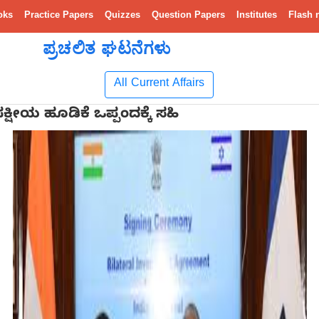
oks
Practice Papers
Quizzes
Question Papers
Institutes
Flash 
ಪ್ರಚಲಿತ ಘಟನೆಗಳು
All Current Affairs
ಪಕ್ಷೀಯ ಹೂಡಿಕೆ ಒಪ್ಪಂದಕ್ಕೆ ಸಹಿ