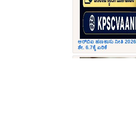
ಆರ್‌ಬಿಐ ಹಣಕಾಸು ನೀತಿ 2026:
ಶೇ. 6.7ಕ್ಕೆ ಏರಿಕೆ