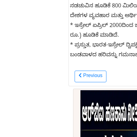
ನಡಚುವಿನ ಹೂಡಿಕೆ 800 ಮಿಲಿಯನ್
ದೇಶಗಳ ವ್ಯವಹಾರ ಮತ್ತು ಆರ್ಥ
* ಇಸ್ರೇಲ್ ಏಪ್ರಿಲ್ 2000ದಿ
ರೂ.) ಹೂಡಿಕೆ ಮಾಡಿದೆ.
* ಪ್ರಸ್ತುತ, ಭಾರತ-ಇಸ್ರೇಲ್ 
ಬಂಡವಾಳದ ಹರಿವನ್ನು ಗಮನಾರ್ಹವಾ
Previous