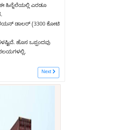
ಈ ಹಿನ್ನೆಲೆಯಲ್ಲಿ ಎರಡೂ
ೆ.
ಮಿಲಿಯನ್ ಡಾಲರ್ (3300 ಕೋಟಿ
ಳಷ್ಟಿವೆ. ಹೊಸ ಒಪ್ಪಂದವು
 ವಲಯಗಳಲ್ಲಿ,
Next