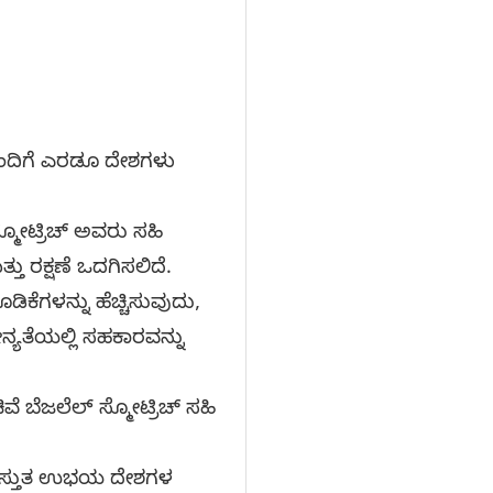
ಿಯೊಂದಿಗೆ ಎರಡೂ ದೇಶಗಳು
ಮೋಟ್ರಿಚ್ ಅವರು ಸಹಿ
ತು ರಕ್ಷಣೆ ಒದಗಿಸಲಿದೆ.
ಡಿಕೆಗಳನ್ನು ಹೆಚ್ಚಿಸುವುದು,
ೀನ್ಯತೆಯಲ್ಲಿ ಸಹಕಾರವನ್ನು
 ಬೆಜಲೆಲ್ ಸ್ಮೋಟ್ರಿಚ್ ಸಹಿ
 ಪ್ರಸ್ತುತ ಉಭಯ ದೇಶಗಳ