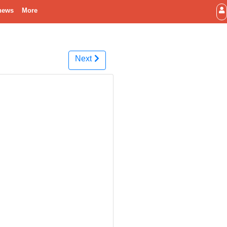
news
More
Next