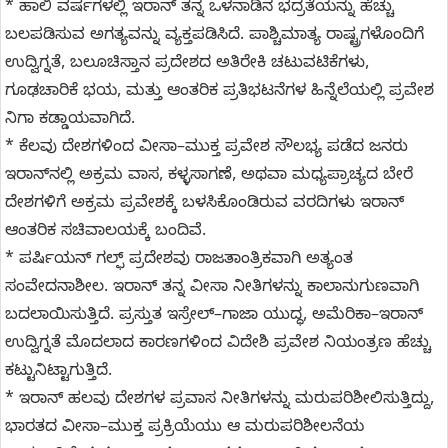
* ಹಾಲಿ ವರ್ಷಗಳಲ್ಲಿ ಇರಾನ್ ತನ್ನ ಒಳನಾಡಿನ ಭದ್ರತೆಯನ್ನು ಹೆಚ್ಚು
ಬಲಪಡಿಸುವ ಅಗತ್ಯವನ್ನು ವ್ಯಕ್ತಪಡಿಸಿದೆ. ಪಾಶ್ಚಿಮಾತ್ಯ ರಾಷ್ಟ್ರಗಳೊಂದಿಗೆ
ಉದ್ವಿಗ್ನತೆ, ಬಲೂಚಿಸ್ತಾನ ಪ್ರದೇಶದ ಅತಿರೇಕಿ ಚಟುವಟಿಕೆಗಳು,
ಗೂಢಚಾರಿಕೆ ಭಯ, ಮತ್ತು ಆಂತರಿಕ ಪ್ರತಿಭಟನೆಗಳ ಹಿನ್ನೆಲೆಯಲ್ಲಿ ಪ್ರವೇಶ
ನಿಗಾ ಕಡ್ಡಾಯವಾಗಿದೆ.
* ಕೆಲವು ದೇಶಗಳಿಂದ ವೀಸಾ–ಮುಕ್ತ ಪ್ರವೇಶ ಸೌಲಭ್ಯ ಪಡೆದ ಜನರು
ಇರಾನ್‌ನಲ್ಲಿ ಅಕ್ರಮ ವಾಸ, ಕಳ್ಳಸಾಗಣೆ, ಅಥವಾ ಮಧ್ಯಪ್ರಾಚ್ಯದ ಬೇರೆ
ದೇಶಗಳಿಗೆ ಅಕ್ರಮ ಪ್ರವೇಶಕ್ಕೆ ಬಳಸಿಕೊಂಡಿರುವ ವರದಿಗಳು ಇರಾನ್
ಆಂತರಿಕ ಸಚಿವಾಲಯಕ್ಕೆ ಬಂದಿವೆ.
* ಪರ್ಷಿಯನ್ ಗಲ್ಫ್ ಪ್ರದೇಶವು ರಾಜತಾಂತ್ರಿಕವಾಗಿ ಅತ್ಯಂತ
ಸಂವೇದನಾಶೀಲ. ಇರಾನ್ ತನ್ನ ವೀಸಾ ನೀತಿಗಳನ್ನು ಕಾಲಾನುಗುಣವಾಗಿ
ಬದಲಾಯಿಸುತ್ತಿದೆ. ಪ್ರಸ್ತುತ ಇಸ್ರೇಲ್–ಗಾಜಾ ಯುದ್ಧ, ಅಮೆರಿಕಾ–ಇರಾನ್
ಉದ್ವಿಗ್ನತೆ ಮೊದಲಾದ ಕಾರಣಗಳಿಂದ ವಿದೇಶಿ ಪ್ರವೇಶ ನಿಯಂತ್ರಣ ಹೆಚ್ಚು
ಕಟ್ಟುನಿಟ್ಟಾಗುತ್ತಿದೆ.
* ಇರಾನ್ ಹಲವು ದೇಶಗಳ ಪ್ರವಾಸ ನೀತಿಗಳನ್ನು ಮರುಪರಿಶೀಲಿಸುತ್ತಿದ್ದು,
ಭಾರತದ ವೀಸಾ–ಮುಕ್ತ ಪ್ರಕ್ರಿಯೆಯು ಆ ಮರುಪರಿಶೀಲನೆಯ