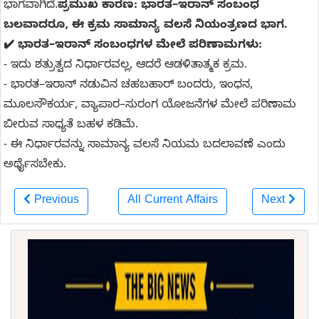
ಭಾಗವಾಗಿದೆ.
ಪ್ರಮುಖ ಕಾರಣ: ಭಾರತ–ಇರಾನ್ ಸಂಬಂಧ
ಬಲವಾದರೂ, ಈ ಕ್ರಮ ಸಾಮಾನ್ಯ ವಲಸೆ ನಿಯಂತ್ರಣದ ಭಾಗ.
✔️ ಭಾರತ–ಇರಾನ್ ಸಂಬಂಧಗಳ ಮೇಲೆ ಪರಿಣಾಮಗಳು:
- ಇದು ಶತ್ರುತ್ವದ ನಿರ್ಧಾರವಲ್ಲ, ಆದರೆ ಆಡಳಿತಾತ್ಮಕ ಕ್ರಮ.
- ಭಾರತ–ಇರಾನ್ ನಡುವಿನ ಚಹಬಹಾರ್ ಬಂದರು, ಇಂಧನ,
ಮೂಲಸೌಕರ್ಯ, ವ್ಯಾಪಾರ–ಸುರಂಗ ಯೋಜನೆಗಳ ಮೇಲೆ ಪರಿಣಾಮ
ಬೀರುವ ಸಾಧ್ಯತೆ ಬಹಳ ಕಡಿಮೆ.
- ಈ ನಿರ್ಧಾರವನ್ನು ಸಾಮಾನ್ಯ ವಲಸೆ ನಿಯಮ ಬದಲಾವಣೆ ಎಂದು
ಅರ್ಥೈಸಬೇಕು.
Previous
All Current Affairs
Next