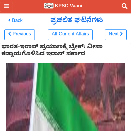
KPSC Vaani
ಪ್ರಚಲಿತ ಘಟನೆಗಳು
Back
Previous
All Current Affairs
Next
ಭಾರತ-ಇರಾನ್ ಪ್ರಯಾಣಕ್ಕೆ ಬ್ರೇಕ್: ವೀಸಾ
ಕಡ್ಡಾಯಗೊಳಿಸಿದ ಇರಾನ್ ಸರ್ಕಾರ