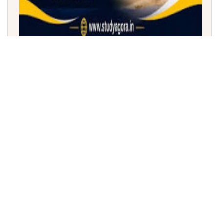
ನೀತಿ ಆಯೋಗದ ಶಾಲಾ ಶಿಕ್ಷಣ ಸೂಚ್ಯಂಕ 2026: ಪ್ರಥಮ
ಸ್ಥಾನಕ್ಕೇರಿದ ಪಂಜಾಬ್!