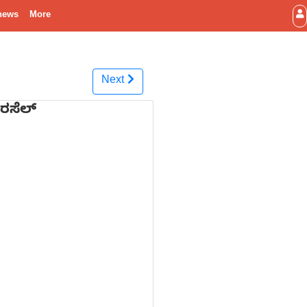
news
More
Next
 ರಸೆಲ್