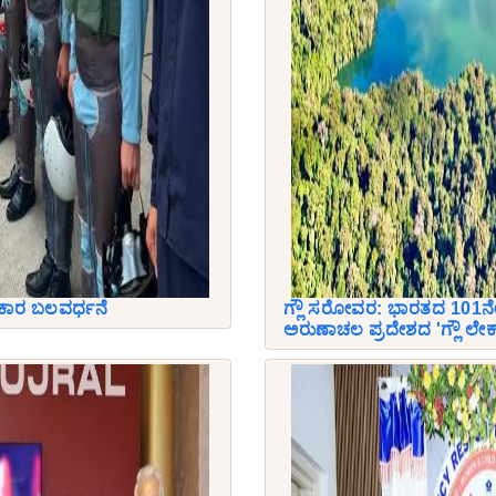
ಹಕಾರ ಬಲವರ್ಧನೆ
ಗ್ಲೌ ಸರೋವರ: ಭಾರತದ 101ನೇ
ಅರುಣಾಚಲ ಪ್ರದೇಶದ 'ಗ್ಲೌ ಲೇ