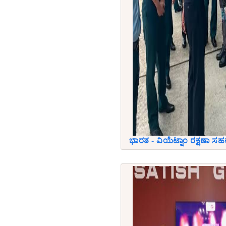
ಭಾರತ - ವಿಯೆಟ್ನಾಂ ರಕ್ಷಣಾ ಸ