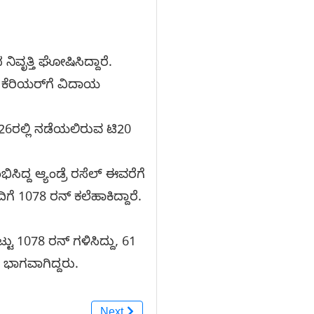
ನಿವೃತ್ತಿ ಘೋಷಿಸಿದ್ದಾರೆ.
 ಕೆರಿಯರ್​ಗೆ ವಿದಾಯ
026ರಲ್ಲಿ ನಡೆಯಲಿರುವ ಟಿ20
ಸಿದ್ದ ಆ್ಯಂಡ್ರೆ ರಸೆಲ್ ಈವರೆಗೆ
ಗೆ 1078 ರನ್ ಕಲೆಹಾಕಿದ್ದಾರೆ.
ಟು 1078 ರನ್ ಗಳಿಸಿದ್ದು, 61
ು ಭಾಗವಾಗಿದ್ದರು.