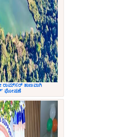
 ರಾಮ್‌ಸರ್ ತಾಣವಾಗಿ
ಕ್' ಘೋಷಣೆ