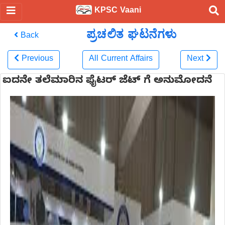
KPSC Vaani
ಪ್ರಚಲಿತ ಘಟನೆಗಳು
Back
Previous
All Current Affairs
Next
ಐದನೇ ತಲೆಮಾರಿನ ಫೈಟರ್ ಜೆಟ್ ಗೆ ಅನುಮೋದನೆ