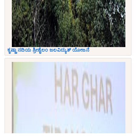
ಕೃಷ್ಣಾ ನದಿಯ ಶ್ರೀಶೈಲಂ ಜಲವಿದ್ಯುತ್ ಯೋಜನೆ