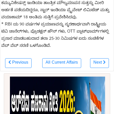
ಕಮ್ಯುನಿಕೇಷನ್ಸ್ ಇಂಡಿಯಾ ತಾಂತ್ರಿಕ ಮೌಲ್ಯಮಾಪನ ಸುತ್ತನ್ನು ಮೀರಿ
ಅರ್ಹತೆ ಪಡೆಯದಿದ್ದರೂ, ಸ್ಟಾರ್ ಇಂಡಿಯಾ ಪ್ರೈವೇಟ್ ಲಿಮಿಟೆಡ್ ಮತ್ತು
ವಯಾಕಾಮ್ 18 ಅಂತಿಮ ಸುತ್ತಿಗೆ ಪ್ರವೇಶಿಸಿದವು.
* RBI ಯ 90 ವರ್ಷಗಳ ಪ್ರಯಾಣವನ್ನು ಸ್ಮರಣಾರ್ಥವಾಗಿ ರಾಷ್ಟ್ರೀಯ
ಟಿವಿ ಚಾನೆಲ್‌ಗಳು, ಪ್ರೊಡಕ್ಷನ್ ಹೌಸ್ ಗಳು, OTT ಪ್ಲಾಟ್‌ಫಾರ್ಮ್‌ಗಳಲ್ಲಿ
ಪ್ರಸಾರ ಮಾಡಬಹುದಾದ ತಲಾ 25-30 ನಿಮಿಷಗಳ ಐದು ಸಂಚಿಕೆಗಳ
ವೆಬ್ ವೆಬ್ ಸರಣಿ ಒಳಗೊಂಡಿವೆ.
Previous
All Current Affairs
Next