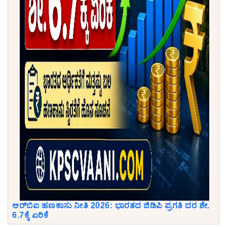
ಆರ್‌ಬಿಐ ಹಣಕಾಸು ನೀತಿ 2026: ಭಾರತದ ಜಿಡಿಪಿ ಪ್ರಗತಿ ದರ ಶೇ.
6.7ಕ್ಕೆ ಏರಿಕೆ