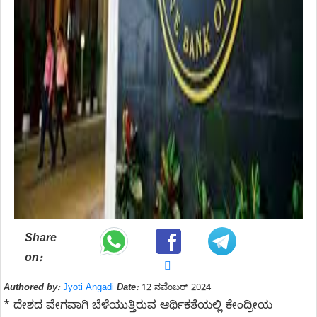
Share
on:
Authored by:
Jyoti Angadi
Date:
12 ನವೆಂಬರ್ 2024
* ದೇಶದ ವೇಗವಾಗಿ ಬೆಳೆಯುತ್ತಿರುವ ಆರ್ಥಿಕತೆಯಲ್ಲಿ ಕೇಂದ್ರೀಯ