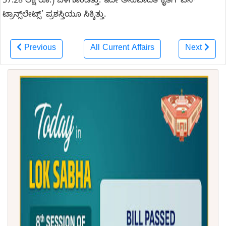
57.28 ಲಕ್ಷ ರೂ.) ಒಳಗೊಂಡಿತ್ತು. ಇದೇ ಅನುವಾದಿತ ಕೃತಿಗೆ ‘ಪೆನ್
ಟ್ರಾನ್ಸ್‌ಲೇಟ್ಸ್’ ಪ್ರಶಸ್ತಿಯೂ ಸಿಕ್ಕಿತ್ತು.
Previous
All Current Affairs
Next