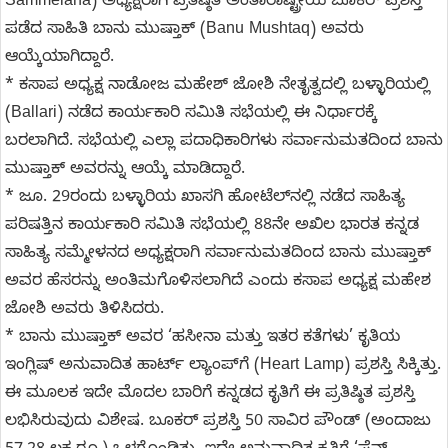
Sammelana) ಅಧ್ಯಕ್ಷರಾಗಿ ಪ್ರತಿಷ್ಠಿತ ಅಂತಾರಾಷ್ಟ್ರೀಯ ಬೂಕರ್ ಪ್ರಶಸ್ತಿ
ಪಡೆದ ಸಾಹಿತಿ ಬಾನು ಮುಷ್ತಾಕ್ (Banu Mushtaq) ಅವರು
ಆಯ್ಕೆಯಾಗಿದ್ದಾರೆ.
* ಕಸಾಪ ಅಧ್ಯಕ್ಷ ನಾಡೋಜ ಮಹೇಶ್ ಜೋಶಿ ನೇತೃತ್ವದಲ್ಲಿ ಬಳ್ಳಾರಿಯಲ್ಲಿ
(Ballari) ನಡೆದ ಕಾರ್ಯಕಾರಿ ಸಮಿತಿ ಸಭೆಯಲ್ಲಿ ಈ ನಿರ್ಧಾರಕ್ಕೆ
ಬರಲಾಗಿದೆ. ಸಭೆಯಲ್ಲಿ ಎಲ್ಲಾ ಪದಾಧಿಕಾರಿಗಳು ಸರ್ವಾನುಮತದಿಂದ ಬಾನು
ಮುಷ್ತಾಕ್ ಅವರನ್ನು ಆಯ್ಕೆ ಮಾಡಿದ್ದಾರೆ.
* ಜೂ. 29ರಂದು ಬಳ್ಳಾರಿಯ ಖಾಸಗಿ ಹೋಟೆಲ್‌ನಲ್ಲಿ ನಡೆದ ಸಾಹಿತ್ಯ
ಪರಿಷತ್ತಿನ ಕಾರ್ಯಕಾರಿ ಸಮಿತಿ ಸಭೆಯಲ್ಲಿ 88ನೇ ಅಖಿಲ ಭಾರತ ಕನ್ನಡ
ಸಾಹಿತ್ಯ ಸಮ್ಮೇಳನದ ಅಧ್ಯಕ್ಷರಾಗಿ ಸರ್ವಾನುಮತದಿಂದ ಬಾನು ಮುಷ್ತಾಕ್
ಅವರ ಹೆಸರನ್ನು ಅಂತಿಮಗೊಳಿಸಲಾಗಿದೆ ಎಂದು ಕಸಾಪ ಅಧ್ಯಕ್ಷ ಮಹೇಶ
ಜೋಶಿ ಅವರು ತಿಳಿಸಿದರು.
* ಬಾನು ಮುಷ್ತಾಕ್ ಅವರ ‘ಹಸೀನಾ ಮತ್ತು ಇತರ ಕತೆಗಳು’ ಕೃತಿಯ
ಇಂಗ್ಲಿಷ್ ಅನುವಾದಿತ ಹಾರ್ಟ್ ಲ್ಯಾಂಪ್‌ಗೆ (Heart Lamp) ಪ್ರಶಸ್ತಿ ಸಿಕ್ಕಿತ್ತು.
ಈ ಮೂಲಕ ಇದೇ ಮೊದಲ ಬಾರಿಗೆ ಕನ್ನಡದ ಕೃತಿಗೆ ಈ ಪ್ರತಿಷ್ಠಿತ ಪ್ರಶಸ್ತಿ
ಲಭಿಸಿರುವುದು ವಿಶೇಷ. ಬೂಕರ್ ಪ್ರಶಸ್ತಿ 50 ಸಾವಿರ ಪೌಂಡ್‌ (ಅಂದಾಜು